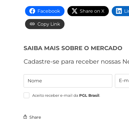
Facebook
Share on X
L
Copy Link
SAIBA MAIS SOBRE O MERCADO
Cadastre-se para receber nossas N
E-ma
Nome
Nome
E-
mail
Aceito receber e-mail da
PGL Brasil
.
Share