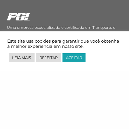
Uma empresa especializada e certificada em Transporte e
Logística, atuando com uma estrutura mundial.
Este site usa cookies para garantir que você obtenha
a melhor experiência em nosso site.
Onde Estamos
LEIA MAIS
REJEITAR
ACEITAR
Av. Dr. Chucri Zaidan, 296, 8ª andar, Torre Z.
Morumbi, São Paulo, SP
CEP: 04583-110
Fale Conosco
+55 (11) 5592-2414
contato@pglbr.com.br
Segunda – Sexta: 8h00 – 18h00