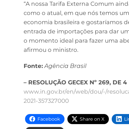
“A nossa Tarifa Externa Comum ain
como o atual, em que nós temos uma 
economia brasileira e gostaríamos de
entrada de importações para dar um
o momento ideal para fazer uma aber
afirmou o ministro.
Fonte:
Agência Brasil
– RESOLUÇÃO GECEX Nº 269, DE 
www.in.gov.br/en/web/dou/-/resolu
2021-357327000
Facebook
Share on X
L