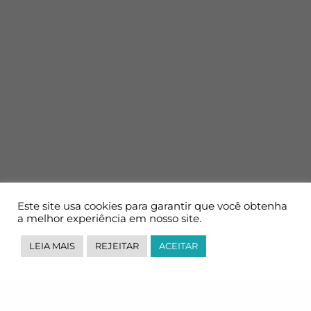
Este site usa cookies para garantir que você obtenha
a melhor experiência em nosso site.
LEIA MAIS
REJEITAR
ACEITAR
Uma empresa especializada e certificada em Transporte e
Logística, atuando com uma estrutura mundial.