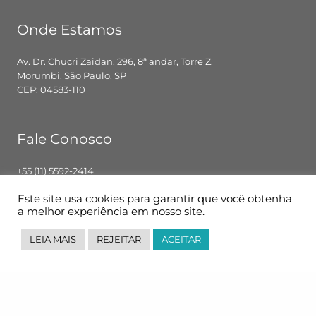
Onde Estamos
Av. Dr. Chucri Zaidan, 296, 8ª andar, Torre Z.
Morumbi, São Paulo, SP
CEP: 04583-110
Fale Conosco
+55 (11) 5592-2414
contato@pglbr.com.br
Este site usa cookies para garantir que você obtenha
Segunda – Sexta: 8h00 – 18h00
a melhor experiência em nosso site.
LEIA MAIS
REJEITAR
ACEITAR
Siga-nos