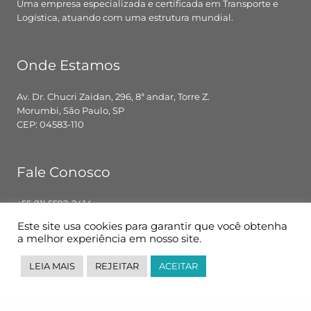
Uma empresa especializada e certificada em Transporte e
Logística, atuando com uma estrutura mundial.
Onde Estamos
Av. Dr. Chucri Zaidan, 296, 8ª andar, Torre Z.
Morumbi, São Paulo, SP
CEP: 04583-110
Fale Conosco
+55 (11) 5592-2414
contato@pglbr.com.br
Este site usa cookies para garantir que você obtenha
Segunda – Sexta: 8h00 – 18h00
a melhor experiência em nosso site.
LEIA MAIS
REJEITAR
ACEITAR
Siga-nos