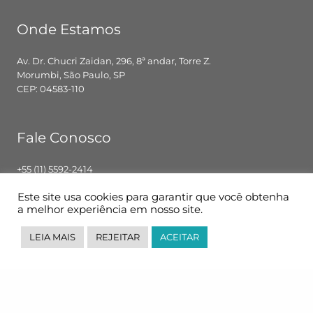
Onde Estamos
Av. Dr. Chucri Zaidan, 296, 8ª andar, Torre Z.
Morumbi, São Paulo, SP
CEP: 04583-110
Fale Conosco
+55 (11) 5592-2414
contato@pglbr.com.br
Este site usa cookies para garantir que você obtenha
Segunda – Sexta: 8h00 – 18h00
a melhor experiência em nosso site.
LEIA MAIS
REJEITAR
ACEITAR
Siga-nos