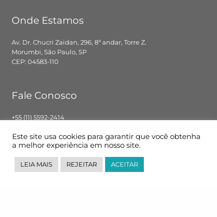
Onde Estamos
Av. Dr. Chucri Zaidan, 296, 8ª andar, Torre Z.
Morumbi, São Paulo, SP
CEP: 04583-110
Fale Conosco
+55 (11) 5592-2414
contato@pglbr.com.br
Este site usa cookies para garantir que você obtenha
Segunda – Sexta: 8h00 – 18h00
a melhor experiência em nosso site.
LEIA MAIS
REJEITAR
ACEITAR
Siga-nos