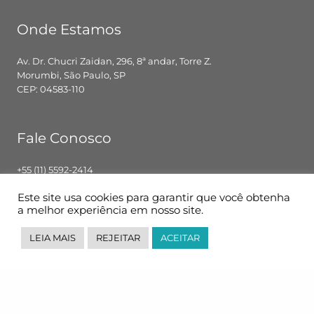
Onde Estamos
Av. Dr. Chucri Zaidan, 296, 8ª andar, Torre Z.
Morumbi, São Paulo, SP
CEP: 04583-110
Fale Conosco
+55 (11) 5592-2414
contato@pglbr.com.br
Este site usa cookies para garantir que você obtenha
Segunda – Sexta: 8h00 – 18h00
a melhor experiência em nosso site.
LEIA MAIS
REJEITAR
ACEITAR
Siga-nos