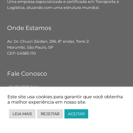
Uma empresa especializada e certificada em Transporte e
Logística, atuando com uma estrutura mundial.
Onde Estamos
Av. Dr. Chucri Zaidan, 296, 8ª andar, Torre Z.
Morumbi, São Paulo, SP
CEP: 04583-110
Fale Conosco
+55 (11) 5592-2414
contato@pglbr.com.br
Este site usa cookies para garantir que você obtenha
Segunda – Sexta: 8h00 – 18h00
a melhor experiência em nosso site.
LEIA MAIS
REJEITAR
ACEITAR
Siga-nos