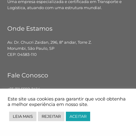
Uma empresa especializada e certificada em Transporte e
Logística, atuando com uma estrutura mundial.
Onde Estamos
Av. Dr. Chucri Zaidan, 296, 8ª andar, Torre Z.
Morumbi, São Paulo, SP
CEP: 04583-110
Fale Conosco
+55 (11) 5592-2414
contato@pglbr.com.br
Este site usa cookies para garantir que você obtenha
Segunda – Sexta: 8h00 – 18h00
a melhor experiência em nosso site.
LEIA MAIS
REJEITAR
ACEITAR
Siga-nos