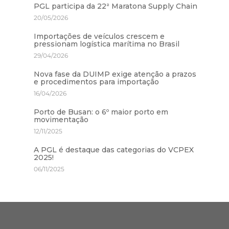
PGL participa da 22ª Maratona Supply Chain
20/05/2026
Importações de veículos crescem e
pressionam logística marítima no Brasil
29/04/2026
Nova fase da DUIMP exige atenção a prazos
e procedimentos para importação
16/04/2026
Porto de Busan: o 6º maior porto em
movimentação
12/11/2025
A PGL é destaque das categorias do VCPEX
2025!
06/11/2025