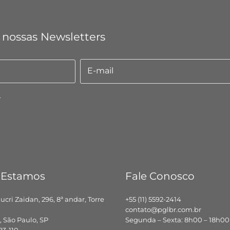
 nossas Newsletters
E-mail
E-
mail
.
 Estamos
Fale Conosco
hucri Zaidan, 296, 8ª andar, Torre
+55 (11) 5592-2414
contato@pglbr.com.br
 São Paulo, SP
Segunda – Sexta: 8h00 – 18h00
83-110