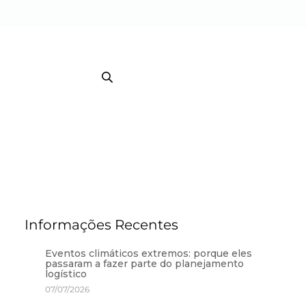
EB TRACKING COURRIER
TRACKING / BI
Informações Recentes
Eventos climáticos extremos: porque eles
passaram a fazer parte do planejamento
logístico
07/07/2026