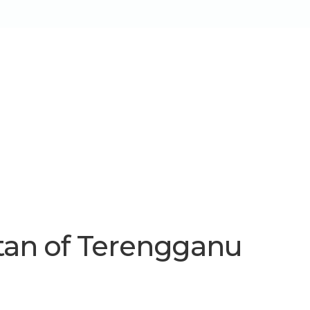
W
s
Tecnologia
Utilidades
Blog
Contato
ltan of Terengganu