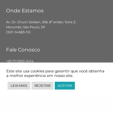
Onde Estamos
Av. Dr. Chucri Zaidan, 296, 8ª andar, Torre Z.
Morumbi, São Paulo, SP
CEP: 04583-110
Fale Conosco
+55 (11) 5592-2414
contato@pglbr.com.br
Este site usa cookies para garantir que você obtenha
Segunda – Sexta: 8h00 – 18h00
a melhor experiência em nosso site.
LEIA MAIS
REJEITAR
ACEITAR
Siga-nos