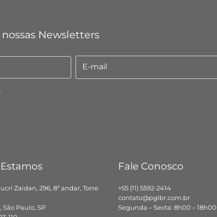
 nossas Newsletters
E-mail
E-
mail
.
 Estamos
Fale Conosco
hucri Zaidan, 296, 8ª andar, Torre
+55 (11) 5592-2414
contato@pglbr.com.br
 São Paulo, SP
Segunda – Sexta: 8h00 – 18h00
83-110