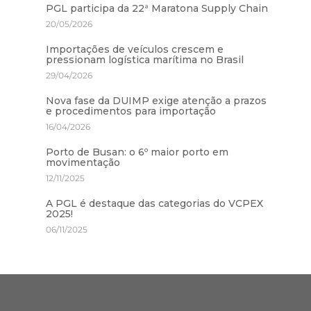
PGL participa da 22ª Maratona Supply Chain
20/05/2026
Importações de veículos crescem e
pressionam logística marítima no Brasil
29/04/2026
Nova fase da DUIMP exige atenção a prazos
e procedimentos para importação
16/04/2026
Porto de Busan: o 6º maior porto em
movimentação
12/11/2025
A PGL é destaque das categorias do VCPEX
2025!
06/11/2025