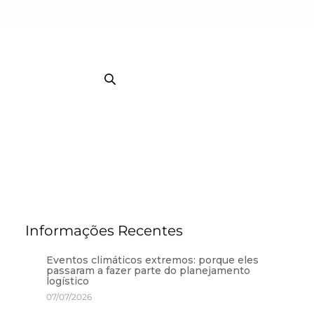
EB TRACKING COURRIER
TRACKING / BI
Informações Recentes
Eventos climáticos extremos: porque eles
passaram a fazer parte do planejamento
logístico
07/07/2026