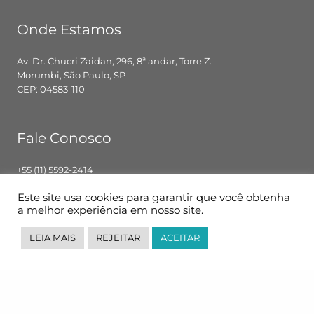
Onde Estamos
Av. Dr. Chucri Zaidan, 296, 8ª andar, Torre Z.
Morumbi, São Paulo, SP
CEP: 04583-110
Fale Conosco
+55 (11) 5592-2414
contato@pglbr.com.br
Este site usa cookies para garantir que você obtenha
Segunda – Sexta: 8h00 – 18h00
a melhor experiência em nosso site.
LEIA MAIS
REJEITAR
ACEITAR
Siga-nos