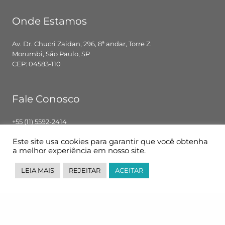
Onde Estamos
Av. Dr. Chucri Zaidan, 296, 8ª andar, Torre Z.
Morumbi, São Paulo, SP
CEP: 04583-110
Fale Conosco
+55 (11) 5592-2414
contato@pglbr.com.br
Este site usa cookies para garantir que você obtenha
Segunda – Sexta: 8h00 – 18h00
a melhor experiência em nosso site.
LEIA MAIS
REJEITAR
ACEITAR
Siga-nos