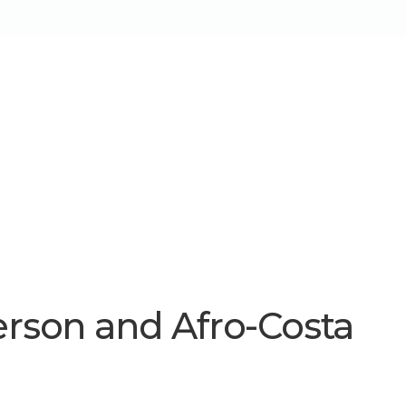
W
s
Tecnologia
Utilidades
Blog
Contato
erson and Afro-Costa