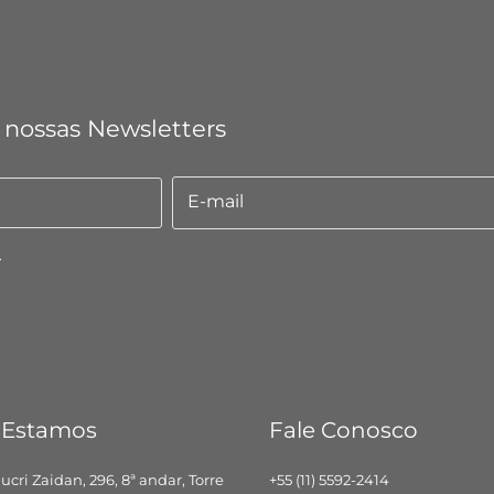
 nossas Newsletters
E-mail
E-
mail
.
 Estamos
Fale Conosco
hucri Zaidan, 296, 8ª andar, Torre
+55 (11) 5592-2414