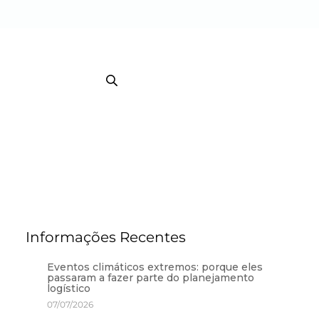
EB TRACKING COURRIER
TRACKING / BI
Informações Recentes
Eventos climáticos extremos: porque eles
passaram a fazer parte do planejamento
logístico
07/07/2026