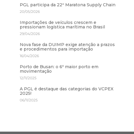
PGL participa da 22ª Maratona Supply Chain
20/05/2026
Importações de veículos crescem e
pressionam logística marítima no Brasil
29/04/2026
Nova fase da DUIMP exige atenção a prazos
e procedimentos para importação
16/04/2026
Porto de Busan: o 6º maior porto em
movimentação
12/11/2025
A PGL é destaque das categorias do VCPEX
2025!
06/11/2025