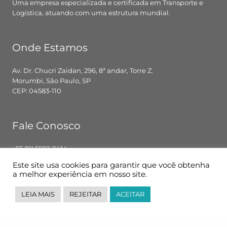
Uma empresa especializada e certificada em Transporte e
Logística, atuando com uma estrutura mundial.
Onde Estamos
Av. Dr. Chucri Zaidan, 296, 8ª andar, Torre Z.
Morumbi, São Paulo, SP
CEP: 04583-110
Fale Conosco
+55 (11) 5592-2414
contato@pglbr.com.br
Este site usa cookies para garantir que você obtenha
Segunda – Sexta: 8h00 – 18h00
a melhor experiência em nosso site.
LEIA MAIS
REJEITAR
ACEITAR
Siga-nos