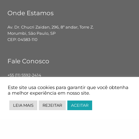
Onde Estamos
Av. Dr. Chucri Zaidan, 296, 8ª andar, Torre Z.
Morumbi, São Paulo, SP
CEP: 04583-110
Fale Conosco
+55 (11) 5592-2414
contato@pglbr.com.br
Este site usa cookies para garantir que você obtenha
Segunda – Sexta: 8h00 – 18h00
a melhor experiência em nosso site.
LEIA MAIS
REJEITAR
ACEITAR
Siga-nos