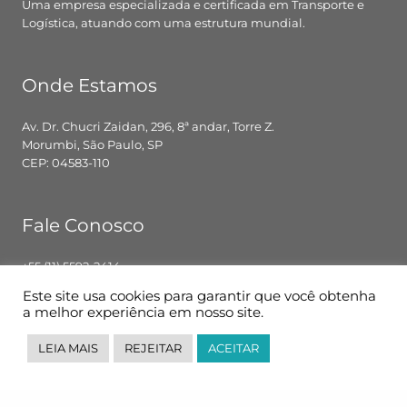
Uma empresa especializada e certificada em Transporte e
Logística, atuando com uma estrutura mundial.
Onde Estamos
Av. Dr. Chucri Zaidan, 296, 8ª andar, Torre Z.
Morumbi, São Paulo, SP
CEP: 04583-110
Fale Conosco
+55 (11) 5592-2414
contato@pglbr.com.br
Este site usa cookies para garantir que você obtenha
Segunda – Sexta: 8h00 – 18h00
a melhor experiência em nosso site.
LEIA MAIS
REJEITAR
ACEITAR
Siga-nos