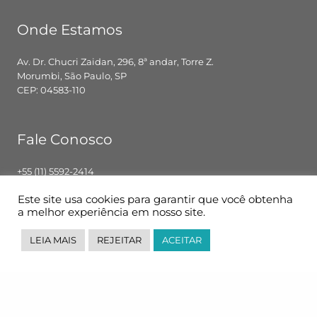
Onde Estamos
Av. Dr. Chucri Zaidan, 296, 8ª andar, Torre Z.
Morumbi, São Paulo, SP
CEP: 04583-110
Fale Conosco
+55 (11) 5592-2414
contato@pglbr.com.br
Este site usa cookies para garantir que você obtenha
Segunda – Sexta: 8h00 – 18h00
a melhor experiência em nosso site.
LEIA MAIS
REJEITAR
ACEITAR
Siga-nos