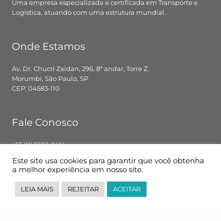
Uma empresa especializada e certificada em Transporte e
Logística, atuando com uma estrutura mundial.
Onde Estamos
Av. Dr. Chucri Zaidan, 296, 8ª andar, Torre Z.
Morumbi, São Paulo, SP
CEP: 04583-110
Fale Conosco
+55 (11) 5592-2414
contato@pglbr.com.br
Este site usa cookies para garantir que você obtenha
Segunda – Sexta: 8h00 – 18h00
a melhor experiência em nosso site.
LEIA MAIS
REJEITAR
ACEITAR
Siga-nos