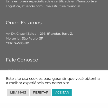
Uma empresa especializada e certificada em Transporte e
Logística, atuando com uma estrutura mundial.
Onde Estamos
Av. Dr. Chucri Zaidan, 296, 8ª andar, Torre Z.
Morumbi, São Paulo, SP
CEP: 04583-110
Fale Conosco
+55 (11) 5592-2414
contato@pglbr.com.br
Este site usa cookies para garantir que você obtenha
Segunda – Sexta: 8h00 – 18h00
a melhor experiência em nosso site.
LEIA MAIS
REJEITAR
ACEITAR
Siga-nos