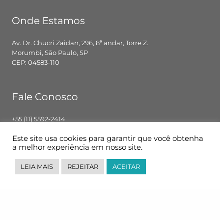
Onde Estamos
Av. Dr. Chucri Zaidan, 296, 8ª andar, Torre Z.
Morumbi, São Paulo, SP
CEP: 04583-110
Fale Conosco
+55 (11) 5592-2414
contato@pglbr.com.br
Este site usa cookies para garantir que você obtenha
Segunda – Sexta: 8h00 – 18h00
a melhor experiência em nosso site.
LEIA MAIS
REJEITAR
ACEITAR
Siga-nos