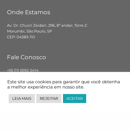
Onde Estamos
Av. Dr. Chucri Zaidan, 296, 8ª andar, Torre Z.
Morumbi, São Paulo, SP
CEP: 04583-110
Fale Conosco
+55 (11) 5592-2414
contato@pglbr.com.br
Este site usa cookies para garantir que você obtenha
Segunda – Sexta: 8h00 – 18h00
a melhor experiência em nosso site.
LEIA MAIS
REJEITAR
ACEITAR
Siga-nos