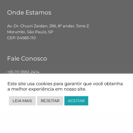
Onde Estamos
Av. Dr. Chucri Zaidan, 296, 8ª andar, Torre Z.
Morumbi, São Paulo, SP
CEP: 04583-110
Fale Conosco
+55 (11) 5592-2414
contato@pglbr.com.br
Este site usa cookies para garantir que você obtenha
Segunda – Sexta: 8h00 – 18h00
a melhor experiência em nosso site.
LEIA MAIS
REJEITAR
ACEITAR
Siga-nos