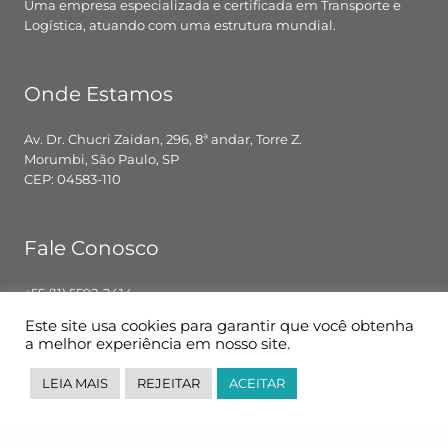
Uma empresa especializada e certificada em Transporte e
Logística, atuando com uma estrutura mundial.
Onde Estamos
Av. Dr. Chucri Zaidan, 296, 8ª andar, Torre Z.
Morumbi, São Paulo, SP
CEP: 04583-110
Fale Conosco
+55 (11) 5592-2414
contato@pglbr.com.br
Este site usa cookies para garantir que você obtenha
Segunda – Sexta: 8h00 – 18h00
a melhor experiência em nosso site.
LEIA MAIS
REJEITAR
ACEITAR
Siga-nos