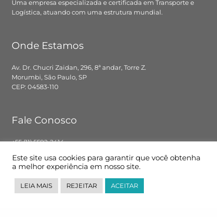
Uma empresa especializada e certificada em Transporte e
Logística, atuando com uma estrutura mundial.
Onde Estamos
Av. Dr. Chucri Zaidan, 296, 8ª andar, Torre Z.
Morumbi, São Paulo, SP
CEP: 04583-110
Fale Conosco
+55 (11) 5592-2414
contato@pglbr.com.br
Este site usa cookies para garantir que você obtenha
Segunda – Sexta: 8h00 – 18h00
a melhor experiência em nosso site.
LEIA MAIS
REJEITAR
ACEITAR
Siga-nos