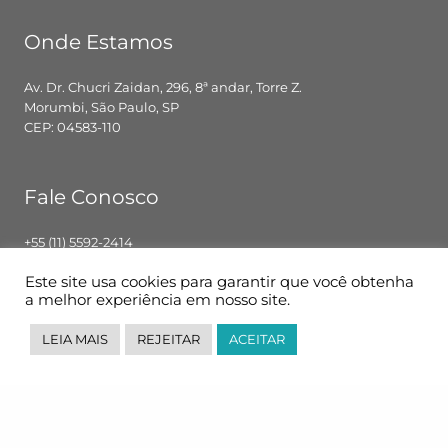
Onde Estamos
Av. Dr. Chucri Zaidan, 296, 8ª andar, Torre Z.
Morumbi, São Paulo, SP
CEP: 04583-110
Fale Conosco
+55 (11) 5592-2414
contato@pglbr.com.br
Este site usa cookies para garantir que você obtenha
Segunda – Sexta: 8h00 – 18h00
a melhor experiência em nosso site.
LEIA MAIS
REJEITAR
ACEITAR
Siga-nos