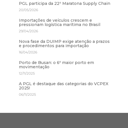
PGL participa da 22ª Maratona Supply Chain
20/05/2026
Importações de veículos crescem e
pressionam logística marítima no Brasil
29/04/2026
Nova fase da DUIMP exige atenção a prazos
e procedimentos para importação
16/04/2026
Porto de Busan: o 6º maior porto em
movimentação
12/11/2025
A PGL é destaque das categorias do VCPEX
2025!
06/11/2025