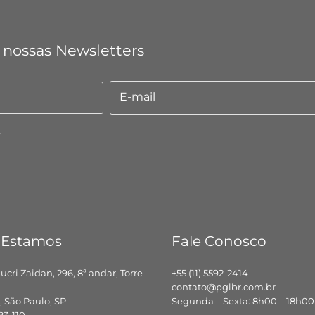
 nossas Newsletters
E-mail
E-
mail
.
 Estamos
Fale Conosco
hucri Zaidan, 296, 8ª andar, Torre
+55 (11) 5592-2414
contato@pglbr.com.br
 São Paulo, SP
Segunda – Sexta: 8h00 – 18h00
83-110