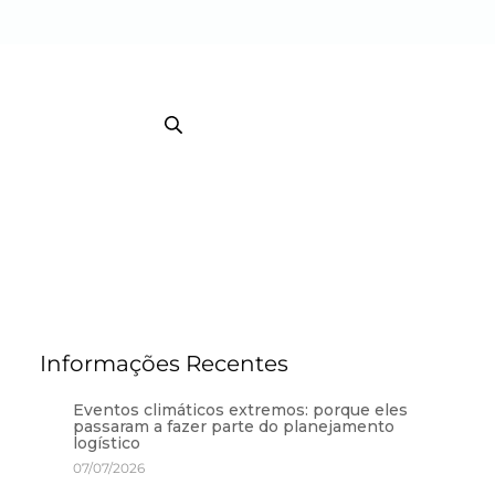
EB TRACKING COURRIER
TRACKING / BI
Informações Recentes
Eventos climáticos extremos: porque eles
passaram a fazer parte do planejamento
logístico
07/07/2026