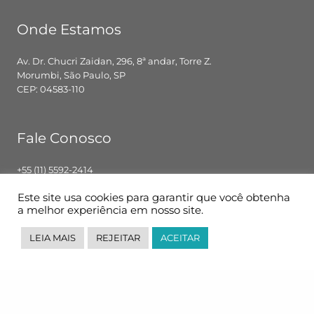
Onde Estamos
Av. Dr. Chucri Zaidan, 296, 8ª andar, Torre Z.
Morumbi, São Paulo, SP
CEP: 04583-110
Fale Conosco
+55 (11) 5592-2414
contato@pglbr.com.br
Este site usa cookies para garantir que você obtenha
Segunda – Sexta: 8h00 – 18h00
a melhor experiência em nosso site.
LEIA MAIS
REJEITAR
ACEITAR
Siga-nos