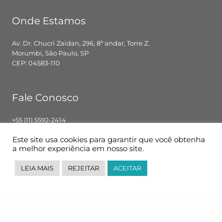
Onde Estamos
Av. Dr. Chucri Zaidan, 296, 8ª andar, Torre Z.
Morumbi, São Paulo, SP
CEP: 04583-110
Fale Conosco
+55 (11) 5592-2414
contato@pglbr.com.br
Este site usa cookies para garantir que você obtenha
Segunda – Sexta: 8h00 – 18h00
a melhor experiência em nosso site.
LEIA MAIS
REJEITAR
ACEITAR
Siga-nos