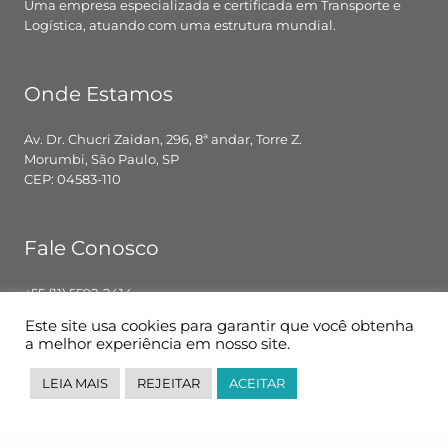
Uma empresa especializada e certificada em Transporte e
Logística, atuando com uma estrutura mundial.
Onde Estamos
Av. Dr. Chucri Zaidan, 296, 8ª andar, Torre Z.
Morumbi, São Paulo, SP
CEP: 04583-110
Fale Conosco
+55 (11) 5592-2414
contato@pglbr.com.br
Este site usa cookies para garantir que você obtenha
Segunda – Sexta: 8h00 – 18h00
a melhor experiência em nosso site.
LEIA MAIS
REJEITAR
ACEITAR
Siga-nos