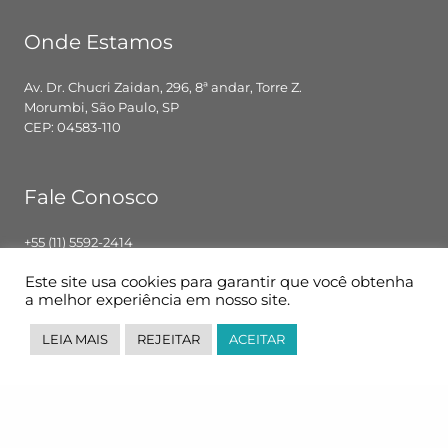
Onde Estamos
Av. Dr. Chucri Zaidan, 296, 8ª andar, Torre Z.
Morumbi, São Paulo, SP
CEP: 04583-110
Fale Conosco
+55 (11) 5592-2414
contato@pglbr.com.br
Este site usa cookies para garantir que você obtenha
Segunda – Sexta: 8h00 – 18h00
a melhor experiência em nosso site.
LEIA MAIS
REJEITAR
ACEITAR
Siga-nos