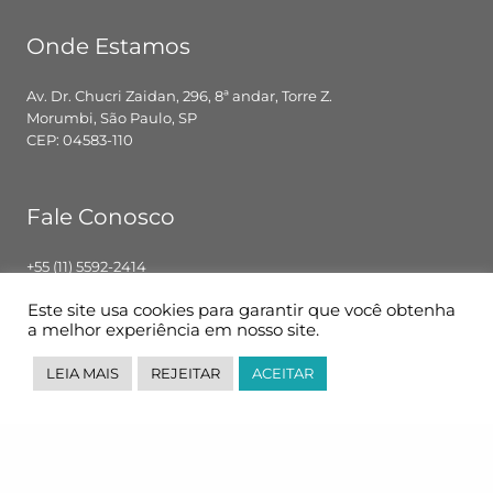
Onde Estamos
Av. Dr. Chucri Zaidan, 296, 8ª andar, Torre Z.
Morumbi, São Paulo, SP
CEP: 04583-110
Fale Conosco
+55 (11) 5592-2414
contato@pglbr.com.br
Este site usa cookies para garantir que você obtenha
Segunda – Sexta: 8h00 – 18h00
a melhor experiência em nosso site.
LEIA MAIS
REJEITAR
ACEITAR
Siga-nos