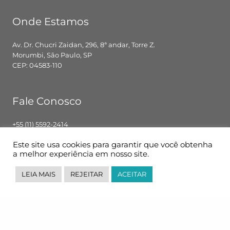
Onde Estamos
Av. Dr. Chucri Zaidan, 296, 8ª andar, Torre Z.
Morumbi, São Paulo, SP
CEP: 04583-110
Fale Conosco
+55 (11) 5592-2414
contato@pglbr.com.br
Este site usa cookies para garantir que você obtenha
Segunda – Sexta: 8h00 – 18h00
a melhor experiência em nosso site.
LEIA MAIS
REJEITAR
ACEITAR
Siga-nos