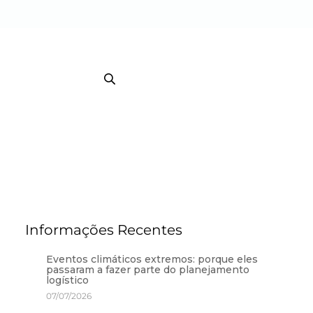
EB TRACKING COURRIER
TRACKING / BI
Informações Recentes
Eventos climáticos extremos: porque eles
passaram a fazer parte do planejamento
logístico
07/07/2026