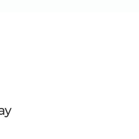
W
s
Tecnologia
Utilidades
Blog
Contato
ay