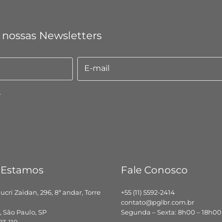
 nossas Newsletters
E-mail
E-
mail
.
 Estamos
Fale Conosco
hucri Zaidan, 296, 8ª andar, Torre
+55 (11) 5592-2414
contato@pglbr.com.br
 São Paulo, SP
Segunda – Sexta: 8h00 – 18h00
83-110