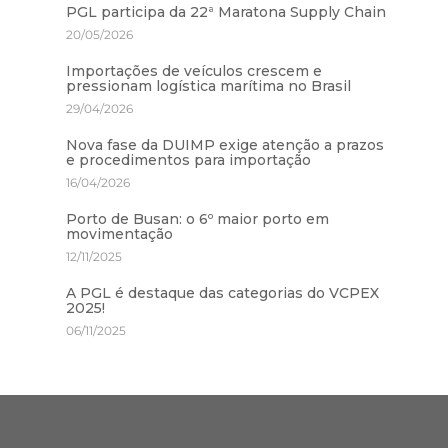
PGL participa da 22ª Maratona Supply Chain
20/05/2026
Importações de veículos crescem e
pressionam logística marítima no Brasil
29/04/2026
Nova fase da DUIMP exige atenção a prazos
e procedimentos para importação
16/04/2026
Porto de Busan: o 6º maior porto em
movimentação
12/11/2025
A PGL é destaque das categorias do VCPEX
2025!
06/11/2025