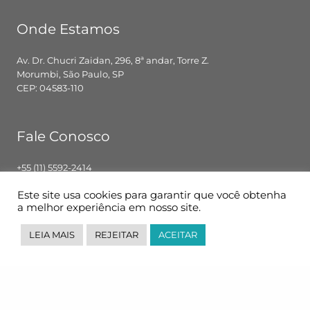
Onde Estamos
Av. Dr. Chucri Zaidan, 296, 8ª andar, Torre Z.
Morumbi, São Paulo, SP
CEP: 04583-110
Fale Conosco
+55 (11) 5592-2414
contato@pglbr.com.br
Este site usa cookies para garantir que você obtenha
Segunda – Sexta: 8h00 – 18h00
a melhor experiência em nosso site.
LEIA MAIS
REJEITAR
ACEITAR
Siga-nos