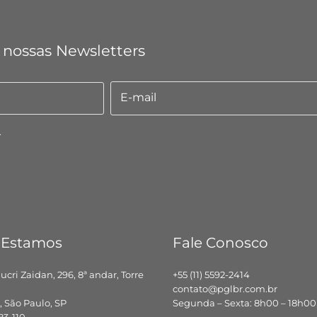
 nossas Newsletters
E-mail
E-
mail
.
 Estamos
Fale Conosco
hucri Zaidan, 296, 8ª andar, Torre
+55 (11) 5592-2414
contato@pglbr.com.br
 São Paulo, SP
Segunda – Sexta: 8h00 – 18h00
83-110