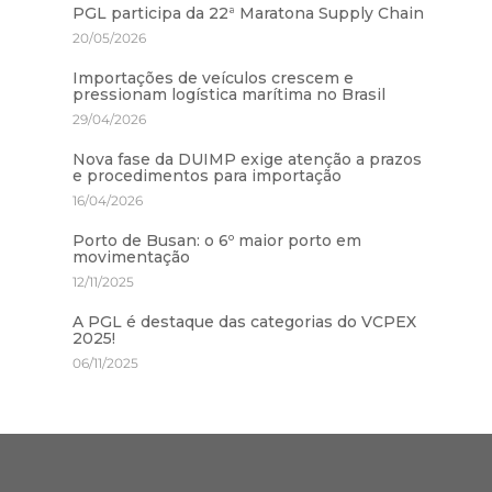
PGL participa da 22ª Maratona Supply Chain
20/05/2026
Importações de veículos crescem e
pressionam logística marítima no Brasil
29/04/2026
Nova fase da DUIMP exige atenção a prazos
e procedimentos para importação
16/04/2026
Porto de Busan: o 6º maior porto em
movimentação
12/11/2025
A PGL é destaque das categorias do VCPEX
2025!
06/11/2025