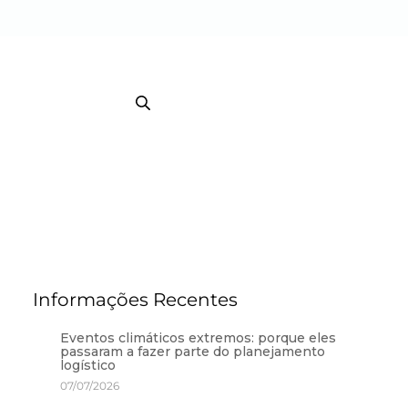
EB TRACKING COURRIER
TRACKING / BI
Informações Recentes
Eventos climáticos extremos: porque eles
passaram a fazer parte do planejamento
logístico
07/07/2026