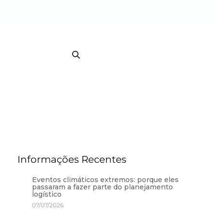
EB TRACKING COURRIER
TRACKING / BI
Informações Recentes
Eventos climáticos extremos: porque eles
passaram a fazer parte do planejamento
logístico
07/07/2026