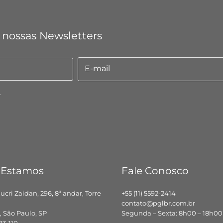
 nossas Newsletters
E-mail
E-
mail
.
 Estamos
Fale Conosco
hucri Zaidan, 296, 8ª andar, Torre
+55 (11) 5592-2414
contato@pglbr.com.br
 São Paulo, SP
Segunda – Sexta: 8h00 – 18h00
83-110