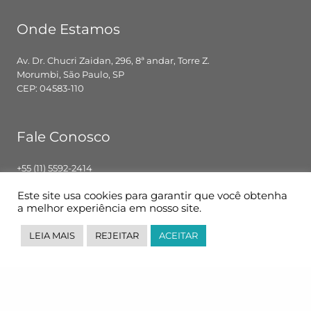
Onde Estamos
Av. Dr. Chucri Zaidan, 296, 8ª andar, Torre Z.
Morumbi, São Paulo, SP
CEP: 04583-110
Fale Conosco
+55 (11) 5592-2414
contato@pglbr.com.br
Este site usa cookies para garantir que você obtenha
Segunda – Sexta: 8h00 – 18h00
a melhor experiência em nosso site.
LEIA MAIS
REJEITAR
ACEITAR
Siga-nos