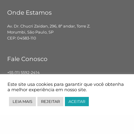
Onde Estamos
Av. Dr. Chucri Zaidan, 296, 8ª andar, Torre Z.
Morumbi, São Paulo, SP
CEP: 04583-110
Fale Conosco
+55 (11) 5592-2414
contato@pglbr.com.br
Este site usa cookies para garantir que você obtenha
Segunda – Sexta: 8h00 – 18h00
a melhor experiência em nosso site.
LEIA MAIS
REJEITAR
ACEITAR
Siga-nos