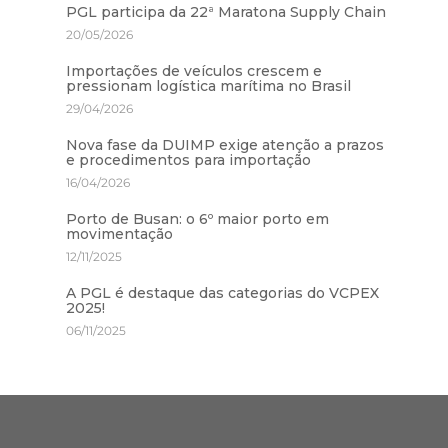
PGL participa da 22ª Maratona Supply Chain
20/05/2026
Importações de veículos crescem e
pressionam logística marítima no Brasil
29/04/2026
Nova fase da DUIMP exige atenção a prazos
e procedimentos para importação
16/04/2026
Porto de Busan: o 6º maior porto em
movimentação
12/11/2025
A PGL é destaque das categorias do VCPEX
2025!
06/11/2025