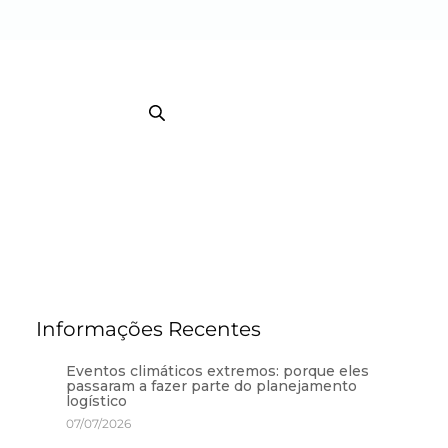
EB TRACKING COURRIER
TRACKING / BI
Informações Recentes
Eventos climáticos extremos: porque eles
passaram a fazer parte do planejamento
logístico
07/07/2026