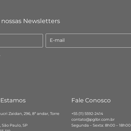
 nossas Newsletters
E-mail
E-
mail
.
 Estamos
Fale Conosco
hucri Zaidan, 296, 8ª andar, Torre
+55 (11) 5592-2414
contato@pglbr.com.br
 São Paulo, SP
Segunda – Sexta: 8h00 – 18h00
83-110