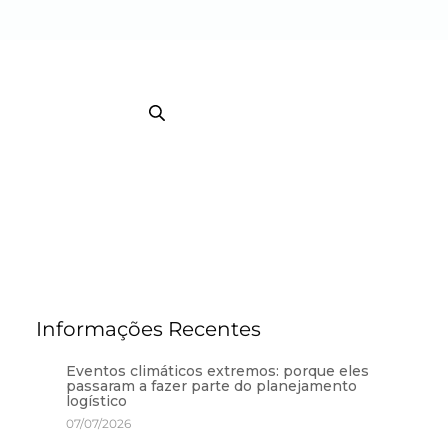
EB TRACKING COURRIER
TRACKING / BI
Informações Recentes
Eventos climáticos extremos: porque eles
passaram a fazer parte do planejamento
logístico
07/07/2026