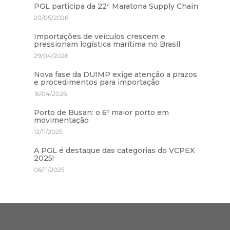
PGL participa da 22ª Maratona Supply Chain
20/05/2026
Importações de veículos crescem e
pressionam logística marítima no Brasil
29/04/2026
Nova fase da DUIMP exige atenção a prazos
e procedimentos para importação
16/04/2026
Porto de Busan: o 6º maior porto em
movimentação
12/11/2025
A PGL é destaque das categorias do VCPEX
2025!
06/11/2025