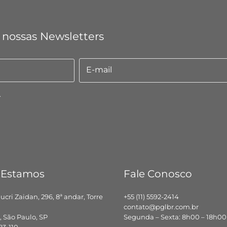
 nossas Newsletters
E-mail
E-
mail
.
 Estamos
Fale Conosco
hucri Zaidan, 296, 8ª andar, Torre
+55 (11) 5592-2414
contato@pglbr.com.br
 São Paulo, SP
Segunda – Sexta: 8h00 – 18h00
83-110