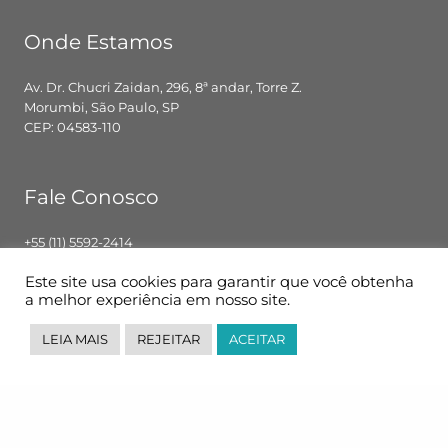
Onde Estamos
Av. Dr. Chucri Zaidan, 296, 8ª andar, Torre Z.
Morumbi, São Paulo, SP
CEP: 04583-110
Fale Conosco
+55 (11) 5592-2414
contato@pglbr.com.br
Este site usa cookies para garantir que você obtenha
Segunda – Sexta: 8h00 – 18h00
a melhor experiência em nosso site.
LEIA MAIS
REJEITAR
ACEITAR
Siga-nos