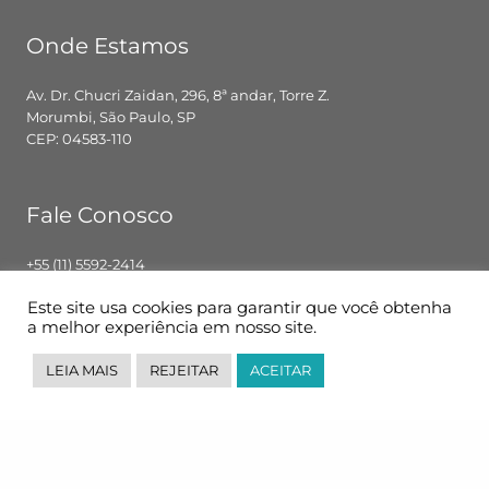
Onde Estamos
Av. Dr. Chucri Zaidan, 296, 8ª andar, Torre Z.
Morumbi, São Paulo, SP
CEP: 04583-110
Fale Conosco
+55 (11) 5592-2414
contato@pglbr.com.br
Este site usa cookies para garantir que você obtenha
Segunda – Sexta: 8h00 – 18h00
a melhor experiência em nosso site.
LEIA MAIS
REJEITAR
ACEITAR
Siga-nos