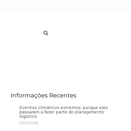
EB TRACKING COURRIER
TRACKING / BI
Informações Recentes
Eventos climáticos extremos: porque eles
passaram a fazer parte do planejamento
logístico
07/07/2026