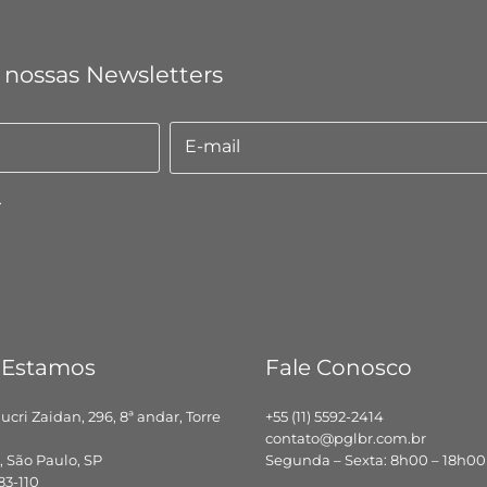
 nossas Newsletters
E-mail
E-
mail
.
 Estamos
Fale Conosco
hucri Zaidan, 296, 8ª andar, Torre
+55 (11) 5592-2414
contato@pglbr.com.br
 São Paulo, SP
Segunda – Sexta: 8h00 – 18h00
83-110