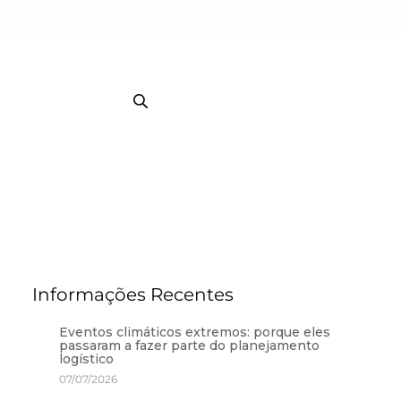
EB TRACKING COURRIER
TRACKING / BI
Informações Recentes
Eventos climáticos extremos: porque eles
passaram a fazer parte do planejamento
logístico
07/07/2026