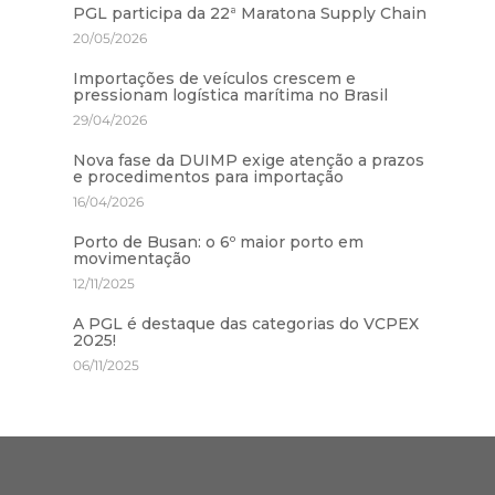
PGL participa da 22ª Maratona Supply Chain
20/05/2026
Importações de veículos crescem e
pressionam logística marítima no Brasil
29/04/2026
Nova fase da DUIMP exige atenção a prazos
e procedimentos para importação
16/04/2026
Porto de Busan: o 6º maior porto em
movimentação
12/11/2025
A PGL é destaque das categorias do VCPEX
2025!
06/11/2025