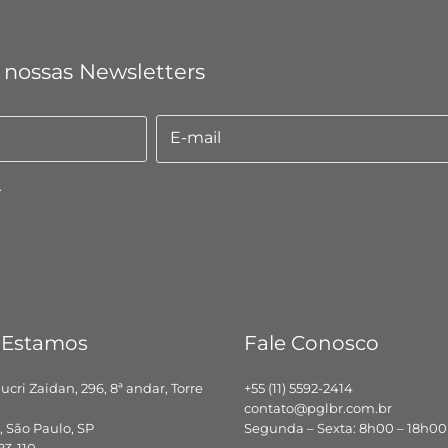
 nossas Newsletters
E-mail
E-
mail
.
 Estamos
Fale Conosco
hucri Zaidan, 296, 8ª andar, Torre
+55 (11) 5592-2414
contato@pglbr.com.br
 São Paulo, SP
Segunda – Sexta: 8h00 – 18h00
83-110