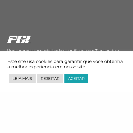
Uma empresa especializada e certificada em Transporte e
Logística, atuando com uma estrutura mundial.
Este site usa cookies para garantir que você obtenha
a melhor experiência em nosso site.
Onde Estamos
LEIA MAIS
REJEITAR
ACEITAR
Av. Dr. Chucri Zaidan, 296, 8ª andar, Torre Z.
Morumbi, São Paulo, SP
CEP: 04583-110
Fale Conosco