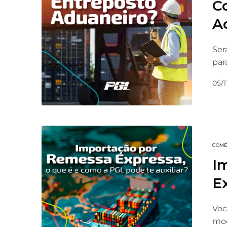
C
A
Ser
par
05/1
COMÉ
I
Ex
Voc
mod