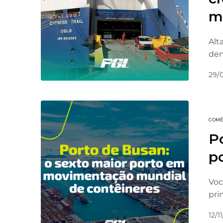
ma
Alt
dem
29/
COMÉ
Po
p
Voc
pri
12/1