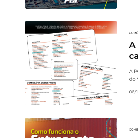
COMÉ
A
c
A P
do 
06/1
COMÉ