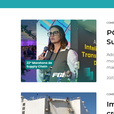
COMÉ
PG
S
Ado
mon
mai
20/
COMÉ
I
cr